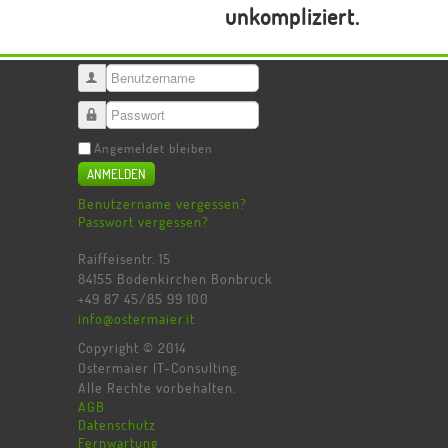
unkompliziert.
Benutzername
Passwort
Angemeldet bleiben
ANMELDEN
Benutzername vergessen?
Passwort vergessen?
Raiffeisentr. 15
84155 Bodenkirchen Bonbruck
+49 87 45/85 99 100
info@ostermaier.it
Copyright © 2014
Ostermaier IT-Consulting.
Alle Rechte vorbehalten.
AGB
Datenschutz
Fernwartung